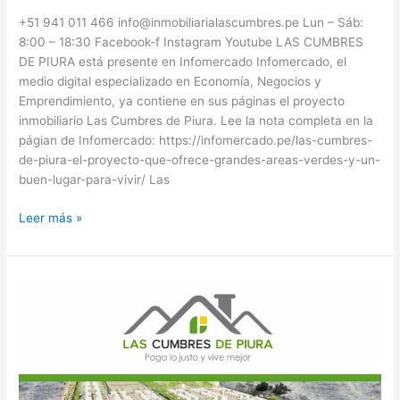
+51 941 011 466 info@inmobiliarialascumbres.pe Lun – Sáb:
8:00 – 18:30 Facebook-f Instagram Youtube LAS CUMBRES
DE PIURA está presente en Infomercado Infomercado, el
medio digital especializado en Economía, Negocios y
Emprendimiento, ya contiene en sus páginas el proyecto
inmobiliario Las Cumbres de Piura. Lee la nota completa en la
págian de Infomercado: https://infomercado.pe/las-cumbres-
de-piura-el-proyecto-que-ofrece-grandes-areas-verdes-y-un-
buen-lugar-para-vivir/ Las
Leer más »
Un
nuevo
proyecto
inmobiliario
en
Piura