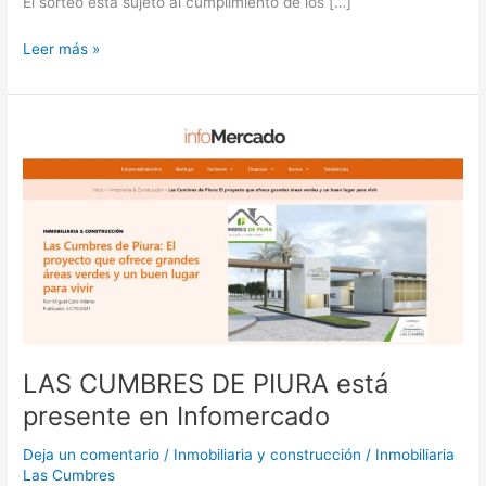
El sorteo está sujeto al cumplimiento de los […]
Leer más »
LAS
CUMBRES
DE
PIURA
está
presente
en
Infomercado
LAS CUMBRES DE PIURA está
presente en Infomercado
Deja un comentario
/
Inmobiliaria y construcción
/
Inmobiliaria
Las Cumbres